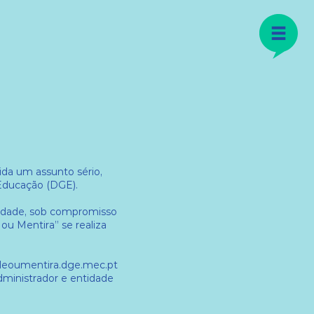
da um assunto sério,
 Educação (DGE).
acidade, sob compromisso
ou Mentira” se realiza
dadeoumentira.dge.mec.pt
administrador e entidade