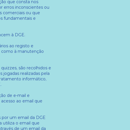
ção que consta nos
or erros inconscientes ou
ns comerciais ou que
tos fundamentais e
tencem à DGE.
rios ao registo e
 bem como à manutenção
uizzes, são recolhidos e
s jogadas realizadas pela
tratamento informático,
.
ção de e-mail e
m acesso ao email que
os por um email da DGE
 utiliza o email que
através de um email da