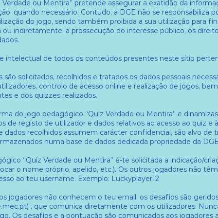
 Verdade ou Mentira” pretende assegurar a exatidão da informa
ação, quando necessário. Contudo, a DGE não se responsabiliza p
ilização do jogo, sendo também proibida a sua utilização para fi
ou indiretamente, a prossecução do interesse público, os direi
dados.
de intelectual de todos os conteúdos presentes neste sítio per
ão solicitados, recolhidos e tratados os dados pessoais necessá
utilizadores, controlo de acesso online e realização de jogos,
ntes e dos quizzes realizados.
rma do jogo pedagógico “Quiz Verdade ou Mentira” e dinamizas q
 de registo de utilizador e dados relativos ao acesso ao quiz e à
 dados recolhidos assumem carácter confidencial, são alvo de 
armazenados numa base de dados dedicada propriedade da DGE
ógico “Quiz Verdade ou Mentira” é-te solicitada a indicação/cria
car o nome próprio, apelido, etc.). Os outros jogadores não tê
cesso ao teu username. Exemplo: Luckyplayer12
ros jogadores não conhecem o teu email, os desafios são gerid
.mec.pt)
, que comunica diretamente com os utilizadores. Nunca
jogo. Os desafios e a pontuação são comunicados aos jogadores 