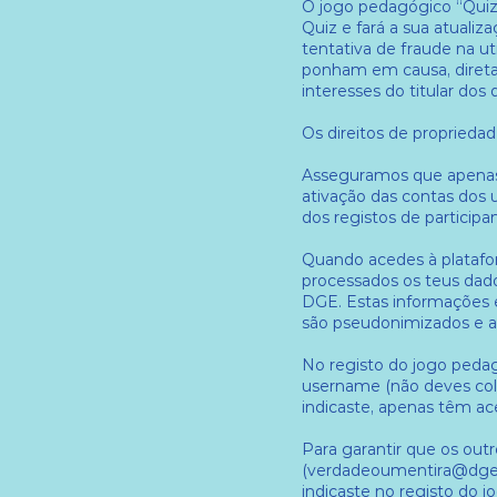
O jogo pedagógico “Quiz
Quiz e fará a sua atualiz
tentativa de fraude na ut
ponham em causa, direta 
interesses do titular dos 
Os direitos de proprieda
Asseguramos que apenas s
ativação das contas dos 
dos registos de participa
Quando acedes à platafo
processados os teus dados
DGE. Estas informações e
são pseudonimizados e 
No registo do jogo pedag
username (não deves colo
indicaste, apenas têm a
Para garantir que os out
(
verdadeoumentira@dge
indicaste no registo do 