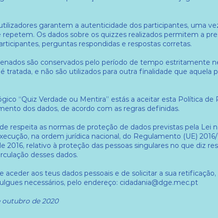
utilizadores garantem a autenticidade dos participantes, uma v
se repetem. Os dados sobre os quizzes realizados permitem a p
articipantes, perguntas respondidas e respostas corretas.
enados são conservados pelo período de tempo estritamente ne
tratada, e não são utilizados para outra finalidade que aquela p
ico “Quiz Verdade ou Mentira” estás a aceitar esta Política de P
tamento dos dados, de acordo com as regras definidas.
ade respeita as normas de proteção de dados previstas pela Lei n
execução, na ordem jurídica nacional, do Regulamento (UE) 201
de 2016, relativo à proteção das pessoas singulares no que diz r
circulação desses dados.
e aceder aos teus dados pessoais e de solicitar a sua retificação,
julgues necessários, pelo endereço: cidadania@dge.mec.pt
e outubro de 2020